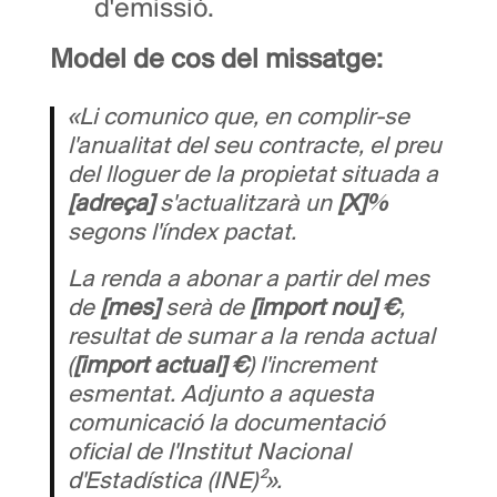
d'emissió.
Model de cos del missatge:
«Li comunico que, en complir-se
l'anualitat del seu contracte, el preu
del lloguer de la propietat situada a
[adreça]
s'actualitzarà un
[X]%
segons l'índex pactat.
La renda a abonar a partir del mes
de
[mes]
serà de
[import nou] €
,
resultat de sumar a la renda actual
(
[import actual] €
) l'increment
esmentat. Adjunto a aquesta
comunicació la documentació
oficial de l'Institut Nacional
d'Estadística (INE)²».