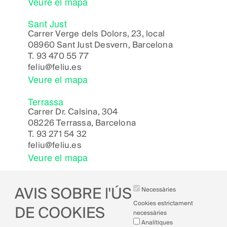
Veure el mapa
Sant Just
Carrer Verge dels Dolors, 23, local
08960 Sant Just Desvern, Barcelona
T.
93 470 55 77
feliu@feliu.es
Veure el mapa
Terrassa
Carrer Dr. Calsina, 304
08226 Terrassa, Barcelona
T.
93 271 54 32
feliu@feliu.es
Veure el mapa
AVIS SOBRE l'ÚS
Necessàries
Cookies estrictament
DE COOKIES
necessàries
Analítiques