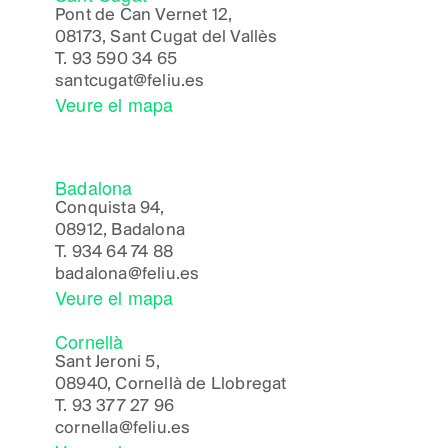
Pont de Can Vernet 12,
08173, Sant Cugat del Vallès
T.
93 590 34 65
santcugat@feliu.es
Veure el mapa
Badalona
Conquista 94,
08912, Badalona
T.
934 64 74 88
badalona@feliu.es
Veure el mapa
Cornellà
Sant Jeroni 5,
08940, Cornellà de Llobregat
T.
93 377 27 96
cornella@feliu.es