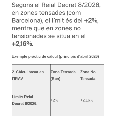
Segons el Reial Decret 8/2026,
en zones tensades (com
Barcelona), el límit és del
+2%
,
mentre que en zones no
tensionades se situa en el
+2,16%
.
Exemple pràctic de càlcul (principis d'abril 2026)
2. Càlcul basat en
Zona Tensada
Zona No
l'IRAV
(Bcn)
Tensada
Límits Reial
+2%
+2,16%
Decret 8/2026: