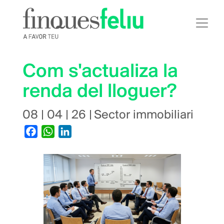
Vés
al
contingut
Com s'actualiza la
renda del lloguer?
08 | 04 | 26
|
Sector immobiliari
Facebook
WhatsApp
LinkedIn