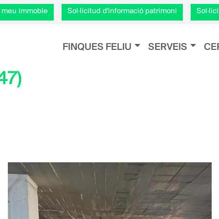
Vés
el meu immoble
Sol·licitud d'informació patrimoni
Sol·li
al
contingut
Navegación principal
FINQUES FELIU
SERVEIS
CE
47)
dIn