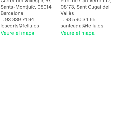
Carrer del Vallespir, 57,
Pont de Can Vernet 12,
Sants-Montjuïc, 08014
08173, Sant Cugat del
Barcelona
Vallès
T.
93 339 74 94
T.
93 590 34 65
lescorts@feliu.es
santcugat@feliu.es
Veure el mapa
Veure el mapa