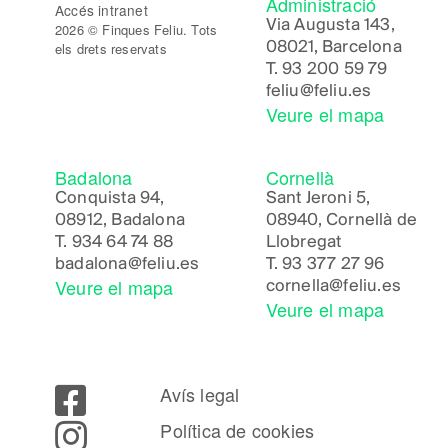
Administració
Accés intranet
Via Augusta 143,
2026 © Finques Feliu. Tots
08021, Barcelona
els drets reservats
T.
93 200 59 79
feliu@feliu.es
Veure el mapa
Badalona
Cornellà
Conquista 94,
Sant Jeroni 5,
08912, Badalona
08940, Cornellà de
T.
934 64 74 88
Llobregat
badalona@feliu.es
T.
93 377 27 96
Veure el mapa
cornella@feliu.es
Veure el mapa
Avís legal
Política de cookies