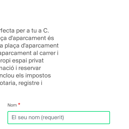
fecta per a tu a C.
laça d'aparcament és
sta plaça d'aparcament
aparcament al carrer i
opi espai privat
ació i reservar
inclou els impostos
aria, registre i
Nom