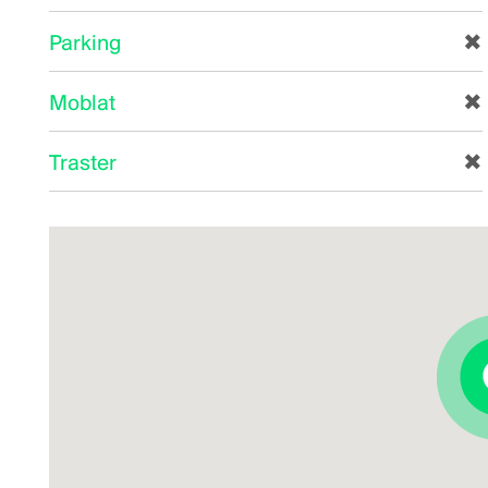
Parking
✖
Moblat
✖
Traster
✖