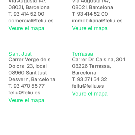
Via Augusta 147,
Via Augusta 147,
08021, Barcelona
08021, Barcelona
T.
93 414 52 00
T.
93 414 52 00
comercial@feliu.es
immobiliaria@feliu.es
Veure el mapa
Veure el mapa
Sant Just
Terrassa
Carrer Verge dels
Carrer Dr. Calsina, 304
Dolors, 23, local
08226 Terrassa,
08960 Sant Just
Barcelona
Desvern, Barcelona
T.
93 271 54 32
T.
93 470 55 77
feliu@feliu.es
Veure el mapa
feliu@feliu.es
Veure el mapa