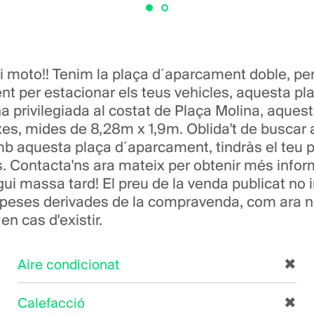
i moto!! Tenim la plaça d´aparcament doble, per
ient per estacionar els teus vehicles, aquesta p
a privilegiada al costat de Plaça Molina, aque
xes, mides de 8,28m x 1,9m. Oblida't de buscar 
b aquesta plaça d´aparcament, tindràs el teu pr
. Contacta'ns ara mateix per obtenir més inform
i massa tard! El preu de la venda publicat no 
espeses derivades de la compravenda, com ara not
en cas d'existir.
Aire condicionat
✖
Calefacció
✖