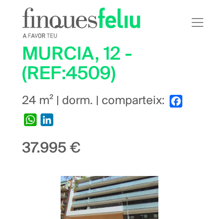
Vés
al
contingut
MURCIA, 12 -
(REF:4509)
24 m² | dorm. | comparteix:
Facebook
WhatsApp
LinkedIn
37.995 €