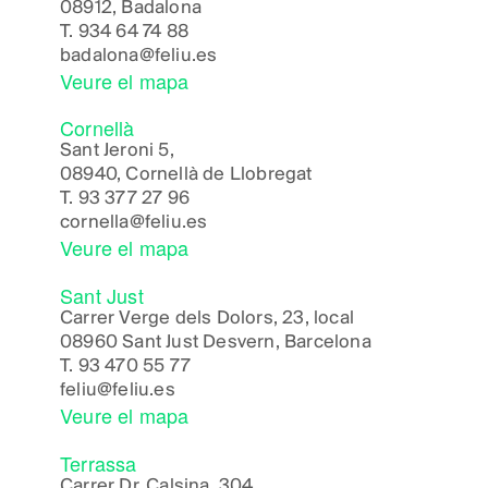
08912, Badalona
T.
934 64 74 88
badalona@feliu.es
Veure el mapa
Cornellà
Sant Jeroni 5,
08940, Cornellà de Llobregat
T.
93 377 27 96
cornella@feliu.es
Veure el mapa
Sant Just
Carrer Verge dels Dolors, 23, local
08960 Sant Just Desvern, Barcelona
T.
93 470 55 77
feliu@feliu.es
Veure el mapa
Terrassa
Carrer Dr. Calsina, 304