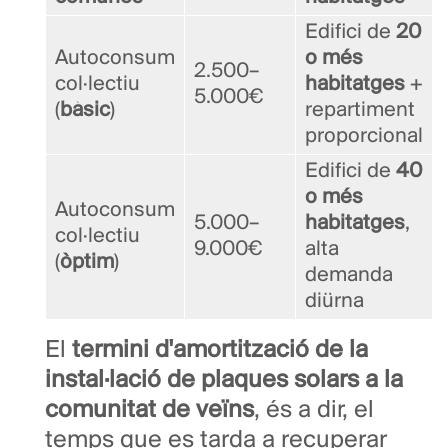
Edifici de
20
Autoconsum
o més
2.500–
col·lectiu
habitatges
+
5.000€
(
bàsic
)
repartiment
proporcional
Edifici de
40
o més
Autoconsum
5.000–
habitatges
,
col·lectiu
9.000€
alta
(
òptim
)
demanda
diürna
El
termini d'amortització de la
instal·lació de plaques solars a la
comunitat de veïns
, és a dir, el
temps que es tarda a recuperar