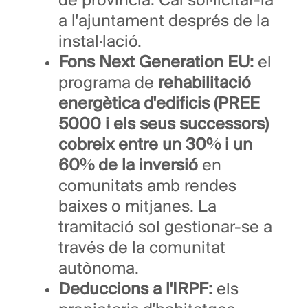
de província. Cal sol·licitar-la
a l'ajuntament després de la
instal·lació.
Fons Next Generation EU:
el
programa de
rehabilitació
energètica d'edificis (PREE
5000 i els seus successors)
cobreix entre un 30% i un
60% de la inversió
en
comunitats amb rendes
baixes o mitjanes. La
tramitació sol gestionar-se a
través de la comunitat
autònoma.
Deduccions a l'IRPF:
els