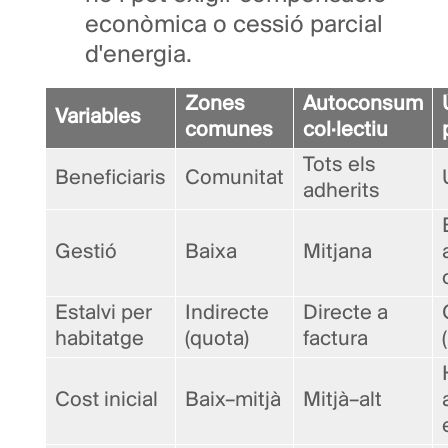
econòmica o cessió parcial
d'energia.
Zones
Autoconsum
Variables
comunes
col·lectiu
Tots els
Beneficiaris
Comunitat
adherits
Gestió
Baixa
Mitjana
Estalvi per
Indirecte
Directe a
habitatge
(quota)
factura
Cost inicial
Baix–mitjà
Mitjà–alt