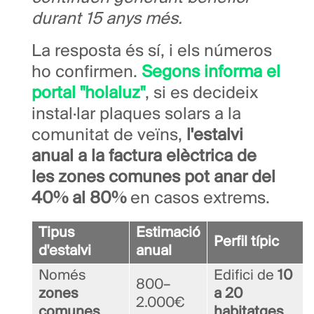
durant 15 anys més.
La resposta és sí, i els números
ho confirmen.
Segons informa el
portal "holaluz"
, si es decideix
instal·lar plaques solars a la
comunitat de veïns,
l'estalvi
anual a la factura elèctrica de
les zones comunes pot anar del
40% al 80%
en casos extrems.
Tipus
Estimació
Perfil típic
d'estalvi
anual
Només
Edifici de
10
800–
zones
a 20
2.000€
comunes
habitatges