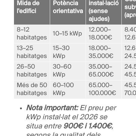
Mida de
Potència
instal·lació
sub
l'edifici
orientativa
(sense
(ap
ajudes)
8–12
12.000–
8.4
10–15 kWp
habitatges
18.000€
12.
13–25
15–30
18.000–
12.
habitatges
kWp
35.000€
24.
26–50
30–60
35.000–
24.
habitatges
kWp
65.000€
45.
Més de 50
60–100
65.000–
45.
habitatges
kWp
100.000€
70.
Nota important:
El preu per
kWp instal·lat el 2026 se
situa entre
900€ i 1.400€
,
segons la qualitat dels