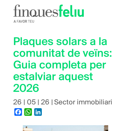
Vés
al
contingut
Plaques solars a la
comunitat de veïns:
Guia completa per
estalviar aquest
2026
26 | 05 | 26
|
Sector immobiliari
Facebook
WhatsApp
LinkedIn