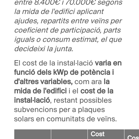
entre 8.400€ i 70.000€ segons
la mida de l'edifici aplicant
ajudes, repartits entre veïns per
coeficient de participació, parts
iguals o consum estimat, el que
decideixi la junta.
El cost de la instal·lació
varia en
funció dels kWp de potència i
d'altres variables,
com ara
la
mida de l'edifici
i el
cost de la
instal·lació
, restant possibles
subvencions per a plaques
solars en comunitats de veïns.
Cost
Cos