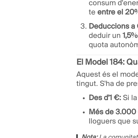
consum d'energi
te
entre el 20
Deduccions a 
deduir un
1,5%
quota autonòm
El Model 184: Qu
Aquest és el mode
tingut. S'ha de pr
Des d'1 €:
Si la
Més de 3.000 
lloguers que s
Nota:
La comunitat 