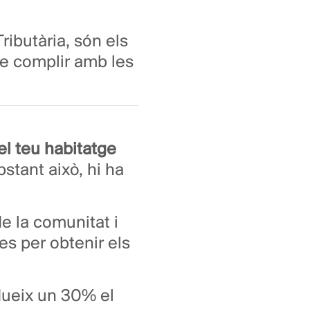
Tributària, són els
 de complir amb les
el teu habitatge
bstant això, hi ha
e la comunitat i
s per obtenir els
edueix un 30% el