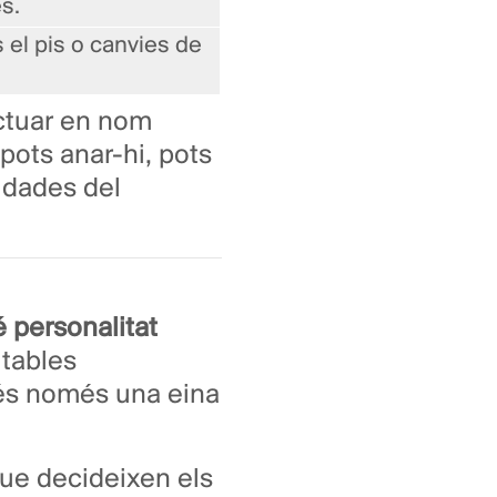
es.
 el pis o canvies de
actuar en nom
 pots anar-hi, pots
 dades del
é personalitat
itables
 és només una eina
que decideixen els