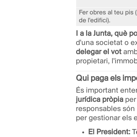
Fer obres al teu pis 
de l'edifici).
I a la Junta, què po
d'una societat o ex
delegar el vot
amb 
propietari, l'immob
Qui paga els impo
És important ente
jurídica pròpia
per 
responsables són 
per gestionar els
El President:
T