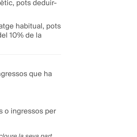
ètic, pots deduir-
tatge habitual, pots
del 10% de la
ngressos que ha
s o ingressos per
loure la seva part