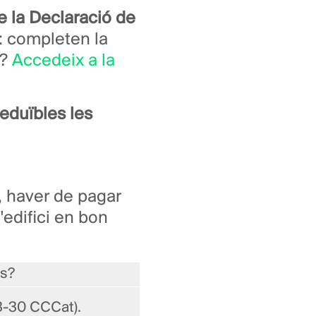
e la Declaració de
t: completen la
m?
Accedeix a la
eduïbles les
, haver de pagar
'edifici en bon
es?
553-30 CCCat).