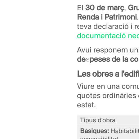
El
30 de març
,
Gr
Renda i Patrimoni
teva declaració i 
documentació nec
Avui responem una
despeses de la co
Les obres a l'edi
Viure en una comun
quotes ordinàries 
estat.
Tipus d'obra
Bàsiques:
Habitabilit