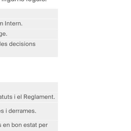
m Intern.
ge.
les decisions
tuts i el Reglament.
s i derrames.
s en bon estat per