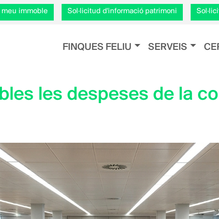
Vés
el meu immoble
Sol·licitud d'informació patrimoni
Sol·li
al
contingut
Navegación principal
FINQUES FELIU
SERVEIS
CE
les les despeses de la c