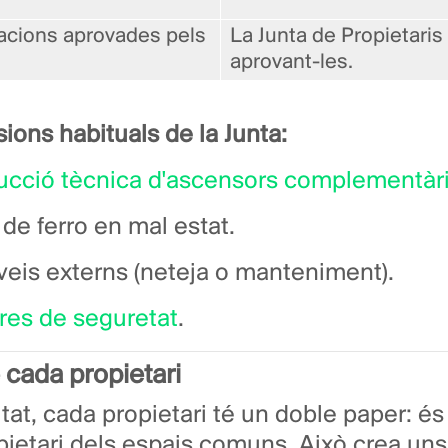
acions aprovades pels
La Junta de Propietaris 
aprovant-les.
ons habituals de la Junta:
rucció tècnica d'ascensors complementàr
 de ferro en mal estat.
veis externs (neteja o manteniment).
es de seguretat
.
 cada propietari
at, cada propietari té un doble paper: és
etari dels espais comuns. Això crea uns 