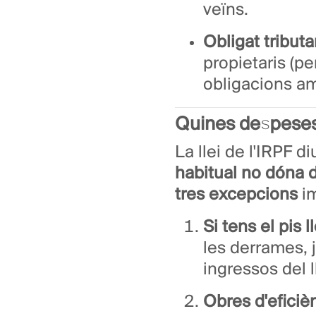
veïns.
Obligat tributar
propietaris (p
obligacions a
Quines despeses
La llei de l'IRPF 
habitual no dóna 
tres excepcions
im
Si tens el pis l
les derrames, 
ingressos del l
Obres d'eficiè