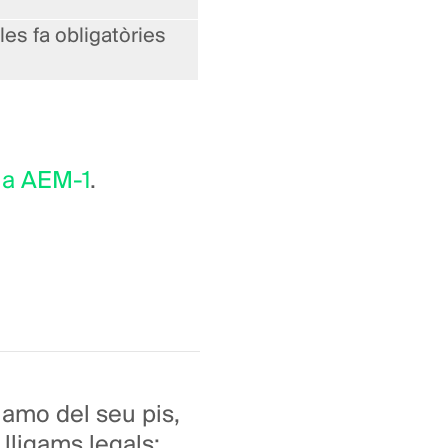
les fa obligatòries
ia AEM-1
.
 amo del seu pis,
lligams legals: