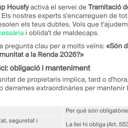
up Housfy
activà el servei de
Tramitació d
. Els nostres experts s'encarreguen de to
resolen els teus dubtes. Vols que t'ajude
essària
i oblida't de maldecaps.
 pregunta clau per a molts veïns:
«Són d
munitat a la Renda 2026?»
fici: obligació i manteniment
itat de propietaris implica, tard o d'hora
o derrames extraordinàries per mantenir l
Per què són obligatòri
at, seguretat i
La llei hi obliga (Art. 