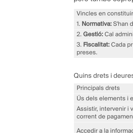
Vincles en constitui
1.
Normativa:
S'han d
2.
Gestió:
Cal admini
3.
Fiscalitat:
Cada pro
preses.
Quins drets i deure
Principals drets
Ús dels elements i 
Assistir, intervenir i
corrent de pagament
Accedir a la informa