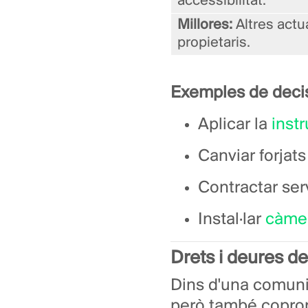
accessibilitat.
Millores:
Altres actu
propietaris.
Exemples de decisi
Aplicar la
inst
Canviar forjats
Contractar ser
Instal·lar
càmer
Drets i deures de
Dins d'una comunit
però també copropi