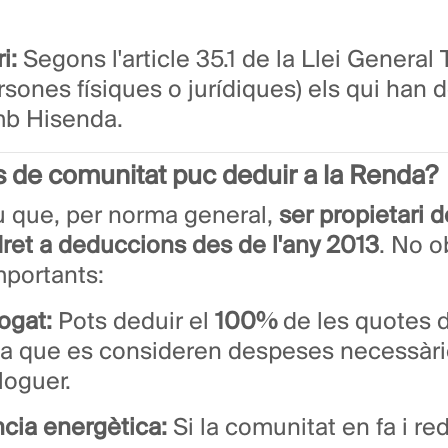
i:
Segons l'article 35.1 de la Llei General 
ersones físiques o jurídiques) els qui han
mb Hisenda.
 de comunitat puc deduir a la Renda?
diu que, per norma general,
ser propietari d
dret a deduccions des de l'any 2013
. No o
portants:
logat:
Pots deduir el
100%
de les quotes d
ja que es consideren despeses necessàrie
loguer.
ncia energètica:
Si la comunitat en fa i r