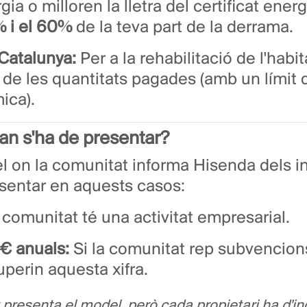
a o milloren la lletra del certificat energ
% i el 60%
de la teva part de la derrama.
Catalunya:
Per a la rehabilitació de l'habi
de les quantitats pagades (amb un límit 
ica).
an s'ha de presentar?
l on la comunitat informa Hisenda dels i
esentar en aquests casos:
 comunitat té una activitat empresarial.
€ anuals:
Si la comunitat rep subvencion
uperin aquesta xifra.
presenta el model, però cada propietari ha d'inc