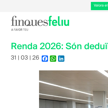
Valora 
Renda 2026: Són deduïb
31 | 03 | 26
Facebook
WhatsApp
LinkedIn