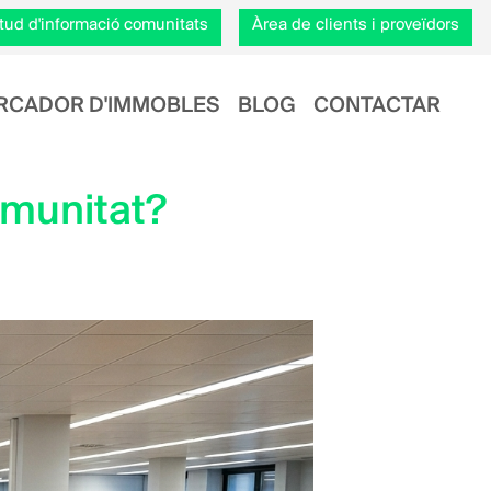
citud d'informació comunitats
Àrea de clients i proveïdors
RCADOR D'IMMOBLES
BLOG
CONTACTAR
omunitat?