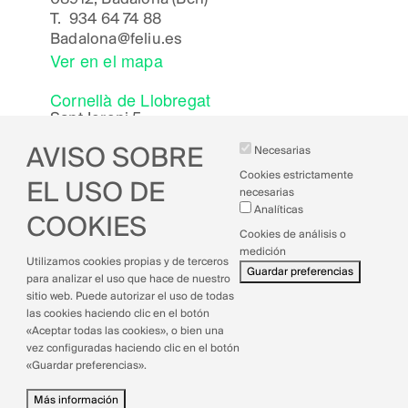
T.
934 64 74 88
Badalona
@feliu.es
Ver en el mapa
Cornellà de Llobregat
Sant Jeroni 5,
08940, Cornellà de Llobregat (Bcn)
AVISO SOBRE
Necesarias
Cornella
@feliu.es
Ver en el mapa
Cookies estrictamente
EL USO DE
necesarias
Analíticas
COOKIES
Cookies de análisis o
medición
Utilizamos cookies propias y de terceros
Aviso legal
Guardar preferencias
para analizar el uso que hace de nuestro
Política de cookies
sitio web. Puede autorizar el uso de todas
Política de privacidad
las cookies haciendo clic en el botón
Política de calidad
«Aceptar todas las cookies», o bien una
vez configuradas haciendo clic en el botón
«Guardar preferencias».
Más información