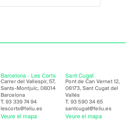
Barcelona - Les Corts
Sant Cugat
Carrer del Vallespir, 57,
Pont de Can Vernet 12,
Sants-Montjuïc, 08014
08173, Sant Cugat del
Barcelona
Vallès
T.
93 339 74 94
T.
93 590 34 65
lescorts@feliu.es
santcugat@feliu.es
Veure el mapa
Veure el mapa