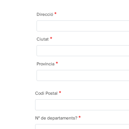
Direcció
Direcció
comunitat
Ciutat
Província
Codi Postal
Nº de departaments?