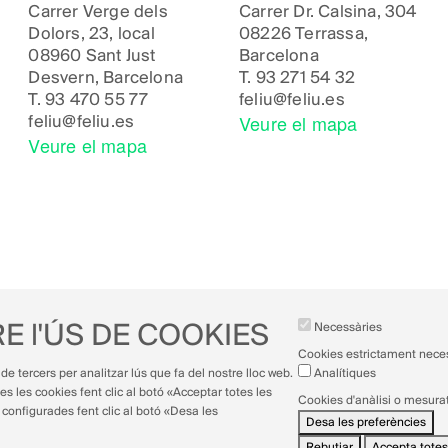
Carrer Verge dels
Carrer Dr. Calsina, 304
Dolors, 23, local
08226 Terrassa,
08960 Sant Just
Barcelona
Desvern, Barcelona
T.
93 271 54 32
T.
93 470 55 77
feliu@feliu.es
Veure el mapa
feliu@feliu.es
Veure el mapa
E l'ÚS DE COOKIES
Necessàries
Cookies estrictament nece
de tercers per analitzar lús que fa del nostre lloc web.
Analítiques
es les cookies fent clic al botó «Acceptar totes les
Cookies d'anàlisi o mesura
configurades fent clic al botó «Desa les
Desa les preferències
Rebutjar
Accepta totes