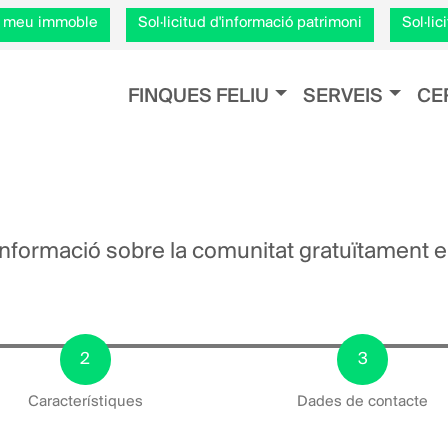
Vés
el meu immoble
Sol·licitud d'informació patrimoni
Sol·li
al
contingut
Navegación principal
FINQUES FELIU
SERVEIS
CE
i informació sobre la comunitat gratuïtament 
Característiques
Dades de contacte