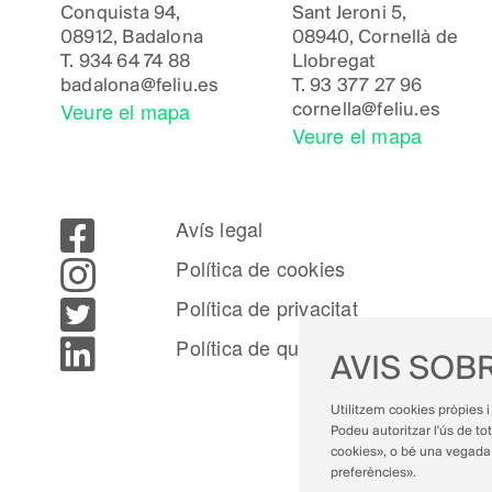
Conquista 94,
Sant Jeroni 5,
08912, Badalona
08940, Cornellà de
T.
934 64 74 88
Llobregat
badalona@feliu.es
T.
93 377 27 96
Veure el mapa
cornella@feliu.es
Veure el mapa
Avís legal
Política de cookies
Política de privacitat
Política de qualitat
AVIS SOBR
Utilitzem cookies pròpies i 
Podeu autoritzar l'ús de tot
cookies», o bé una vegada 
preferències».