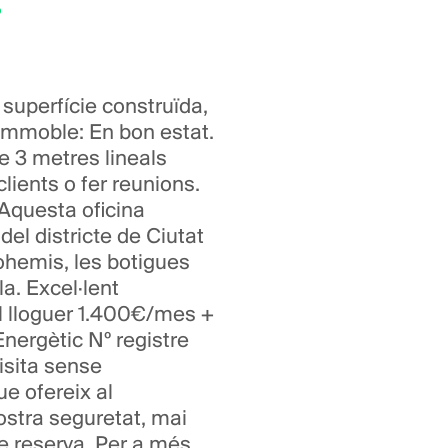
 superfície construïda,
l'Immoble: En bon estat.
e 3 metres lineals
lients o fer reunions.
 Aquesta oficina
del districte de Ciutat
ohemis, les botigues
la. Excel·lent
al lloguer 1.400€/mes +
nergètic Nº registre
isita sense
e ofereix al
vostra seguretat, mai
e reserva. Per a més