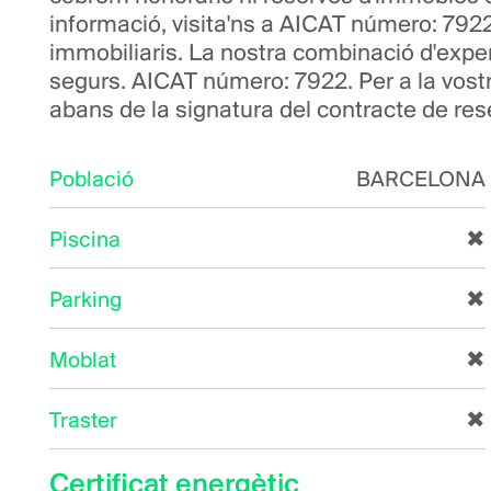
informació, visita'ns a AICAT número: 7922
immobiliaris. La nostra combinació d'exper
segurs. AICAT número: 7922. Per a la vost
abans de la signatura del contracte de res
Població
BARCELONA
Piscina
✖
Parking
✖
Moblat
✖
Traster
✖
Certificat energètic