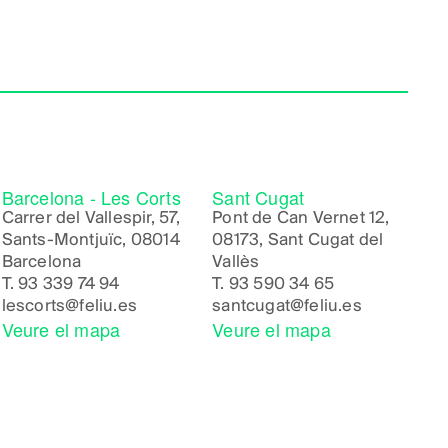
Barcelona - Les Corts
Sant Cugat
Carrer del Vallespir, 57,
Pont de Can Vernet 12,
Sants-Montjuïc, 08014
08173, Sant Cugat del
Barcelona
Vallès
T.
93 339 74 94
T.
93 590 34 65
lescorts@feliu.es
santcugat@feliu.es
Veure el mapa
Veure el mapa