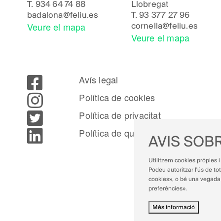
T.
934 64 74 88
Llobregat
badalona@feliu.es
T.
93 377 27 96
Veure el mapa
cornella@feliu.es
Veure el mapa
Avís legal
Política de cookies
Política de privacitat
Política de qualitat
AVIS SOBR
Utilitzem cookies pròpies i 
Podeu autoritzar l'ús de tot
cookies», o bé una vegada 
preferències».
Més informació