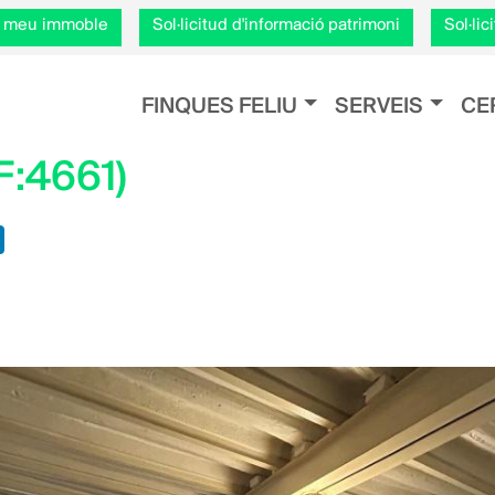
Vés
el meu immoble
Sol·licitud d'informació patrimoni
Sol·li
al
contingut
Navegación principal
FINQUES FELIU
SERVEIS
CE
:4661)
k
tsApp
LinkedIn