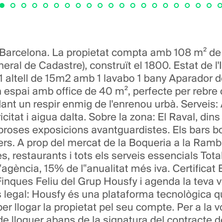
), Barcelona. La propietat compta amb 108 m² de
neral de Cadastre), construït el 1800. Estat de 
 1 altell de 15m2 amb 1 lavabo 1 bany Aparador d
 espai amb office de 40 m², perfecte per rebre c
dant un respir enmig de l'enrenou urbà. Serveis:
at i aigua dalta. Sobre la zona: El Raval, dins 
mbroses exposicions avantguardistes. Els bars b
rrers. A prop del mercat de la Boqueria a la Ramb
s, restaurants i tots els serveis essencials Tot
gència, 15% de l‟anualitat més iva. Certificat E
inques Feliu del Grup Housfy i agenda la teva v
 legal: Housfy és una plataforma tecnològica qu
per llogar la propietat pel seu compte. Per a la 
e lloguer abans de la signatura del contracte d