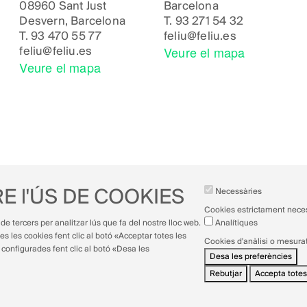
08960 Sant Just
Barcelona
Desvern, Barcelona
T.
93 271 54 32
T.
93 470 55 77
feliu@feliu.es
Veure el mapa
feliu@feliu.es
Veure el mapa
E l'ÚS DE COOKIES
Necessàries
Cookies estrictament nece
de tercers per analitzar lús que fa del nostre lloc web.
Analítiques
es les cookies fent clic al botó «Acceptar totes les
Cookies d'anàlisi o mesura
configurades fent clic al botó «Desa les
Desa les preferències
Rebutjar
Accepta totes