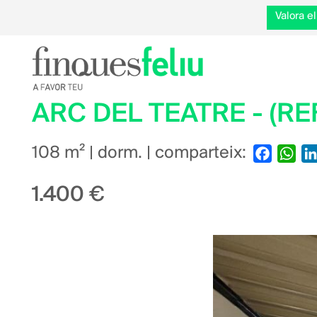
Valora 
ARC DEL TEATRE - (REF
108 m² | dorm. | comparteix:
Faceboo
Wha
1.400 €