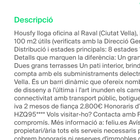
Descripció
Housfy lloga oficina al Raval (Ciutat Vella
100 m2 útils (verificats amb la Direcció Ge
Distribució i estades principals: 8 estades
Detalls que marquen la diferència: Un gran
Dues grans terrasses Un pati interior, brin
compta amb els subministraments delectricit
Vella. És un barri dinàmic que ofereix no
de disseny a l'última i l'art inunden els ca
connectivitat amb transport públic, botigue
iva 2 mesos de fiança 2.800€ Honoraris d‟a
HZQ95**** Vols visitar-ho? Contacta amb F
compromís. Més informació a: feliu.es Avís
propietari/ària tots els serveis necessaris 
cobrem honoraris ni reserves d'immobles d