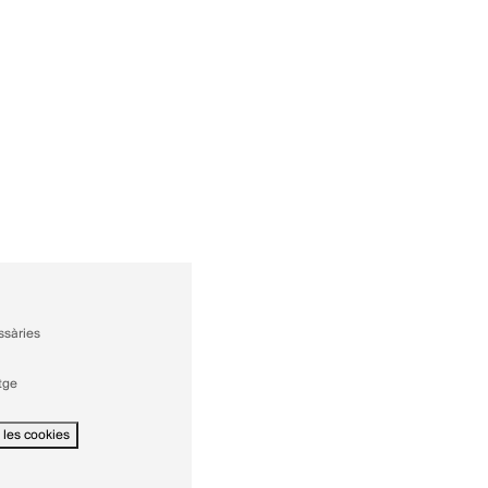
ssàries
tge
 les cookies
Withdraw
consent