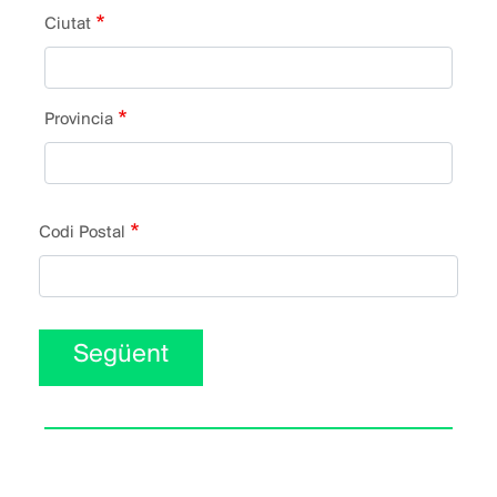
la
Ciutat
finca:
Provincia
Codi Postal
Següent