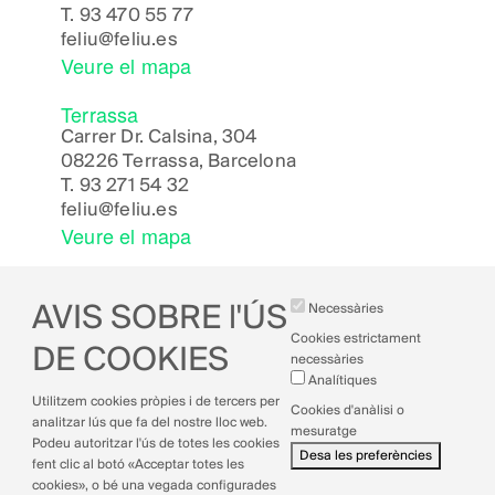
T.
93 470 55 77
feliu@feliu.es
Veure el mapa
Terrassa
Carrer Dr. Calsina, 304
08226 Terrassa, Barcelona
T.
93 271 54 32
feliu@feliu.es
Veure el mapa
AVIS SOBRE l'ÚS
Necessàries
Cookies estrictament
DE COOKIES
necessàries
Analítiques
Avís legal
Utilitzem cookies pròpies i de tercers per
Cookies d'anàlisi o
Política de cookies
analitzar lús que fa del nostre lloc web.
mesuratge
Política de privacitat
Podeu autoritzar l'ús de totes les cookies
Desa les preferències
Política de qualitat
fent clic al botó «Acceptar totes les
cookies», o bé una vegada configurades