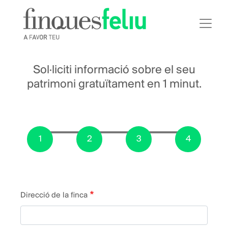
Vés
al
contingut
Sol·liciti informació sobre el seu
patrimoni gratuïtament en 1 minut.
Direcció
Direcció de la finca
de